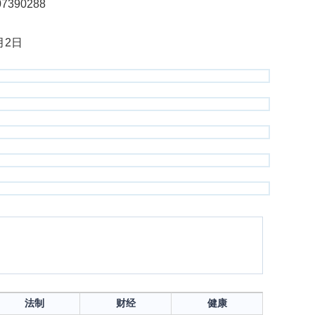
288
日
法制
财经
健康