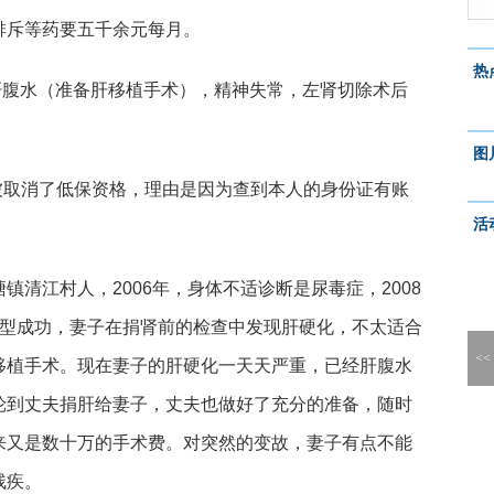
排斥等药要五千余元每月。
热
腹水（准备肝移植手术），精神失常，左肾切除术后
图
被取消了低保资格，理由是因为查到本人的身份证有账
活
清江村人，2006年，身体不适诊断是尿毒症，2008
配型成功，妻子在捐肾前的检查中发现肝硬化，不太适合
<<
移植手术。现在妻子的肝硬化一天天严重，已经肝腹水
轮到丈夫捐肝给妻子，丈夫也做好了充分的准备，随时
来又是数十万的手术费。对突然的变故，妻子有点不能
残疾。