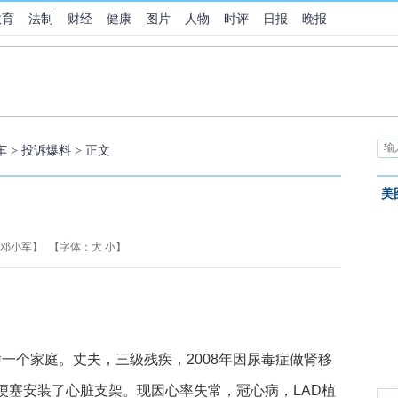
教育
法制
财经
健康
图片
人物
时评
日报
晚报
车
>
投诉爆料
> 正文
美
 邓小军】
【字体：
大
小
】
个家庭。丈夫，三级残疾，2008年因尿毒症做肾移
肌梗塞安装了心脏支架。现因心率失常，冠心病，LAD植