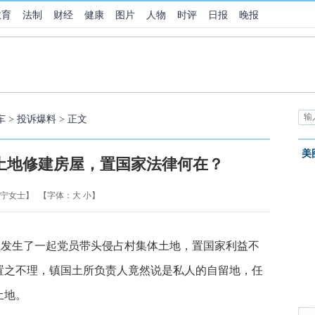
教育
法制
财经
健康
图片
人物
时评
日报
晚报
车
>
投诉爆料
> 正文
美
土地修建房屋，置国家法律何在？
 宁女士】
【字体：
大
小
】
组发生了一起党员带头侵占村集体土地，置国家利益不
置之不理，镇国土所负责人竟然说是私人的自留地，任
土地。