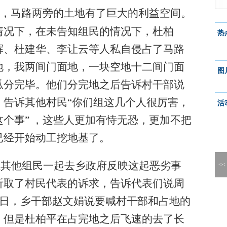
屋组，马路两旁的土地有了巨大的利益空间。
情况下，在未告知组民的情况下，杜柏
热
辉、杜建华、李让云等人私自侵占了马路
地，我两间门面地，一块空地十二间门面
图
瓜分完毕。他们分完地之后告诉村干部说
，告诉其他村民“你们组这几个人很厉害，
活
个事” ，这些人更加有恃无恐，更加不把
已经开始动工挖地基了。
家屋组其他组民一起去乡政府反映这起恶劣事
<<
听取了村民代表的诉求，告诉代表们说周
7日，乡干部赵文娟说要喊村干部和占地的
，但是杜柏平在占完地之后飞速的去了长