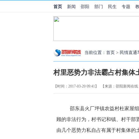
首页
新闻
邵阳
部门
民生
专题
当前位置：
首页
>
民情直通
村里恶势力非法霸占村集体
【时间：2017-03-20 09:41】
【来源：邵阳新闻在线
邵东县火厂坪镇农益村杜家屋
顾的非法行为，村书记和
镇、
村干部
由几个恶势力私自占有属于村集体的