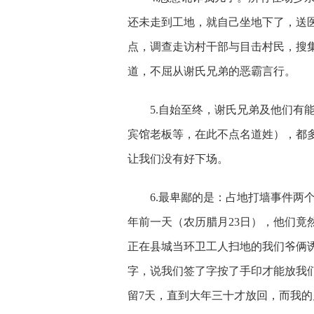
还未走到工地，就自己坐地下了，送医
点，调查走访村干部与目击村民，搜
道，不屈从谢氏兄弟的恶霸言行。
5.
自始至终，谢氏兄弟及他们有
宾馆老板等，在此不点名道姓），都
让我们没有好下场。
6.
最卑鄙的是：占地打墙事件两
年前一天（农历腊月23日），他们竟
正在县城当环卫工人扫地的我们爷俩
字，说我们签了字按了手印才能放我
留7天，直到大年三十才放回，而我