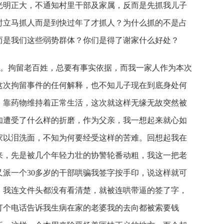
光明正大，不通知村里干部及家属，反而是先抓我儿子
时立马抓人而是到快过年了才抓人？为什么抓的不是占
而是我们这些弱势群体？你们是得了谢家什么好处？
焰。拘留老百姓，总要有事实依据，而我一家人作为本次
这次拘留事件的任何解释，也不知儿子现在到底身处何
，靠药物维持着正常生活，这次就这样无缘无故突然被
知遭受了什么样的折磨，作为父亲，我一想起来就心如
家以泪洗面，不知为何要经受这样的苦难。回想起我在
来，先是被几个年轻力壮的协警轮番动粗，我这一把老
派一个30多岁的干部哄骗我签字按手印，说这样就可
，我连文件头都没有看清楚，就被连哄带逼的签了字，
打个电话告诉我生病在家的老婆我的去向都被索要钱