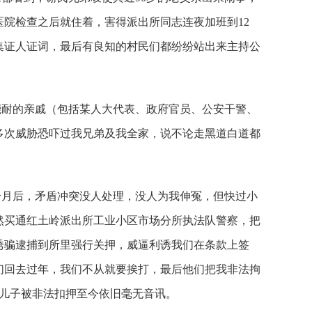
院检查之后就住着，害得派出所同志连夜加班到12
集证人证词，最后有良知的村民们都纷纷站出来主持公
能耐的亲戚（包括某人大代表、政府官员、公安干警、
多次威胁恐吓过我兄弟及我全家，说不论走黑道白道都
个月后，矛盾冲突没人处理，没人为我伸冤，但快过小
然买通红土岭派出所工业小区市场分所执法队警察，把
诱骗逮捕到所里强行关押，威逼利诱我们在条款上签
们回去过年，我们不从就要挨打，最后他们把我非法拘
的儿子被非法扣押至今依旧毫无音讯。