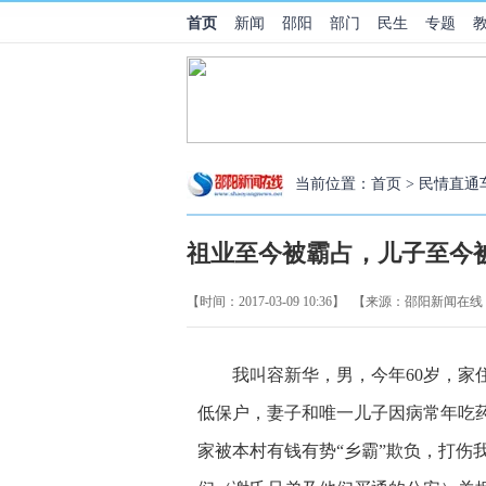
首页
新闻
邵阳
部门
民生
专题
当前位置：
首页
>
民情直通
祖业至今被霸占，儿子至今
【时间：2017-03-09 10:36】
【来源：邵阳新闻在线
我叫容新华，男，今年60岁，家
低保户，妻子和唯一儿子因病常年吃
家被本村有钱有势“乡霸”欺负，打伤