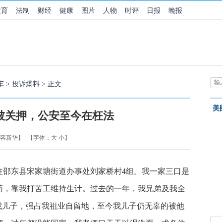
教育
法制
财经
健康
图片
人物
时评
日报
晚报
车
>
投诉爆料
> 正文
美
被关押，公安至今在枉法
 容新华】
【字体：
大
小
】
住邵东县宋家塘街道办事处刘家桥村4组。我一家三口是
药，靠我打苦工维持生计。过去的一年，我兄弟及我全
我儿子，强占我祖业自留地，至今我儿子仍无辜的被他