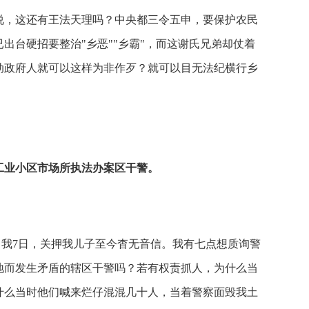
说，这还有王法天理吗？中央都三令五申，要保护农民
出台硬招要整治"乡恶""乡霸"，而这谢氏兄弟却仗着
动政府人就可以这样为非作歹？就可以目无法纪横行乡
工业小区市场所执法办案区干警。
我7日，关押我儿子至今杳无音信。我有七点想质询警
地而发生矛盾的辖区干警吗？若有权责抓人，为什么当
什么当时他们喊来烂仔混混几十人，当着警察面毁我土