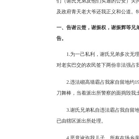
们（谢氏兄弟及他们买通的公安）关
及政府青天老大爷还我正义和公道。
一、告谢云楚，谢振权，谢振辉等兄弟
告。
1.
为一己私利，谢氏兄弟多次无
对老实巴交的农民签下两份非法强占
2.
违法砌高墙霸占我家自留地约1
刀舞棒，当着派出所警察的面捣毁我
3.
谢氏兄弟私自违法霸占我自留地
已由辖区派出所处理。
4.
恶意讹诈我儿子。所有在场乡亲