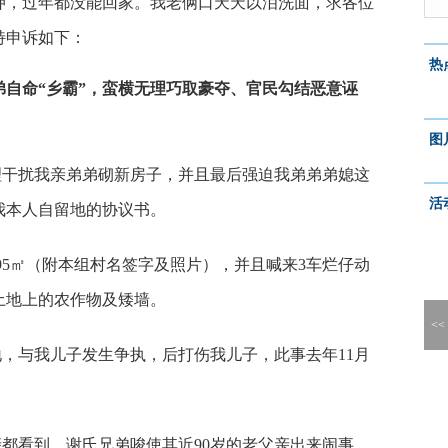
押，过年都没能回家。我老俩口天天以泪洗面，求各位
特申诉如下：
热
自命“乡霸”，蛮横无理巧取豪夺、官民勾结恶意诬
图
理干扰我亲弟弟砌新房子，并且最后强迫我弟弟弟媳这
活
我本人自留地的协议书。
95㎡（附本组村名签字及照片），并且喊来3车烂仔动
土地上的农作物及矮墙。
<<
，与我儿子发生争执，后打伤我儿子，此事去年11月
都看到，谢氏兄弟唆使其近90岁的老父亲出来闹事，