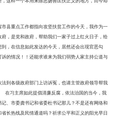
所，这样一个本用来除恶扬善匡扶正义的地方，而今却
省市县重点工作都指向攻坚扶贫工作的今天，我作为一
政府，是党和政府，帮助我们一家子过上红火日子，给
想到，在信息如此发达的今天，居然还会出现官恶勾
可诉的情况！！还能求谁来为我们弱势人家主持公道与
依法到各级政府部门上访诉冤，也请主管政府领导帮我
！ 在习主席如此提倡清廉反腐，依法治国的当今，我
书记、市委龚书记和省委杜书记那儿？不是还有网络和
和省长热线及民情通道吗？祈求公平和正义的阳光早日