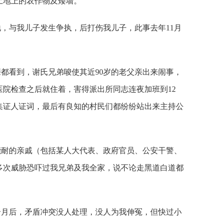
土地上的农作物及矮墙。
，与我儿子发生争执，后打伤我儿子，此事去年11月
都看到，谢氏兄弟唆使其近90岁的老父亲出来闹事，
院检查之后就住着，害得派出所同志连夜加班到12
集证人证词，最后有良知的村民们都纷纷站出来主持公
能耐的亲戚（包括某人大代表、政府官员、公安干警、
多次威胁恐吓过我兄弟及我全家，说不论走黑道白道都
个月后，矛盾冲突没人处理，没人为我伸冤，但快过小