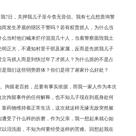
我7日，关押我儿子至今杳无音信。我有七点想质询警
地而发生矛盾的辖区干警吗？若有权责抓人，为什么当
什么当时他们喊来烂仔混混几十人，当着警察面毁我土
光明正大，不通知村里干部及家属，反而是先抓我儿子
时立马抓人而是到快过年了才抓人？为什么抓的不是占
而是我们这些弱势群体？你们是得了谢家什么好处？
焰。拘留老百姓，总要有事实依据，而我一家人作为本次
这次拘留事件的任何解释，也不知儿子现在到底身处何
，靠药物维持着正常生活，这次就这样无缘无故突然被
知遭受了什么样的折磨，作为父亲，我一想起来就心如
家以泪洗面，不知为何要经受这样的苦难。回想起我在