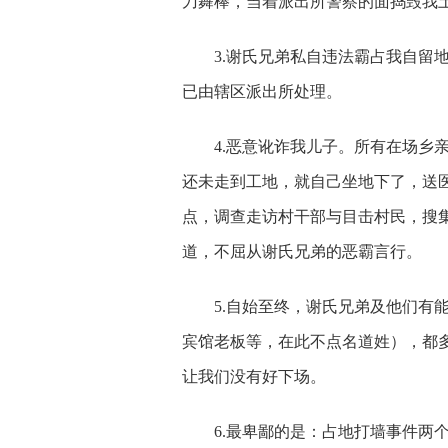
刀舞棒，当着派出所警察的面捣毁我
3.
谢氏兄弟私自违法霸占我自留地
已由辖区派出所处理。
4.
恶意讹诈我儿子。所有在场乡亲
还未走到工地，就自己坐地下了，送医
点，调查走访村干部与目击村民，搜
道，不屈从谢氏兄弟的恶霸言行。
5.
自始至终，谢氏兄弟及他们有
宾馆老板等，在此不点名道姓），都
让我们没有好下场。
6.
最卑鄙的是：占地打墙事件两