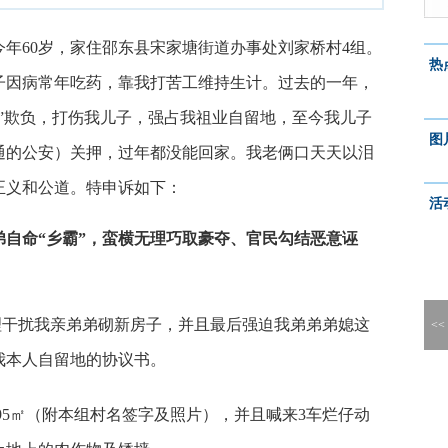
年60岁，家住邵东县宋家塘街道办事处刘家桥村4组。
热
子因病常年吃药，靠我打苦工维持生计。过去的一年，
”欺负，打伤我儿子，强占我祖业自留地，至今我儿子
图
通的公安）关押，过年都没能回家。我老俩口天天以泪
正义和公道。特申诉如下：
活
自命“乡霸”，蛮横无理巧取豪夺、官民勾结恶意诬
理干扰我亲弟弟砌新房子，并且最后强迫我弟弟弟媳这
<<
我本人自留地的协议书。
95㎡（附本组村名签字及照片），并且喊来3车烂仔动