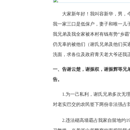
大家新年好！我叫容新华，男，今
我一家三口是低保户，妻子和唯一儿
我兄弟及我全家被本村有钱有势“乡霸
仍无辜的被他们（谢氏兄弟及他们买
洗面，求各位及政府青天老大爷还我
一、告谢云楚，谢振权，谢振辉等兄弟
告。
1.
为一己私利，谢氏兄弟多次无
对老实巴交的农民签下两份非法强占
2.
违法砌高墙霸占我家自留地约1