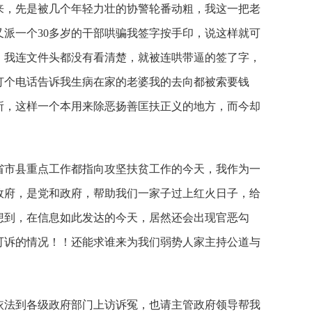
来，先是被几个年轻力壮的协警轮番动粗，我这一把老
派一个30多岁的干部哄骗我签字按手印，说这样就可
，我连文件头都没有看清楚，就被连哄带逼的签了字，
打个电话告诉我生病在家的老婆我的去向都被索要钱
所，这样一个本用来除恶扬善匡扶正义的地方，而今却
省市县重点工作都指向攻坚扶贫工作的今天，我作为一
政府，是党和政府，帮助我们一家子过上红火日子，给
想到，在信息如此发达的今天，居然还会出现官恶勾
可诉的情况！！还能求谁来为我们弱势人家主持公道与
依法到各级政府部门上访诉冤，也请主管政府领导帮我