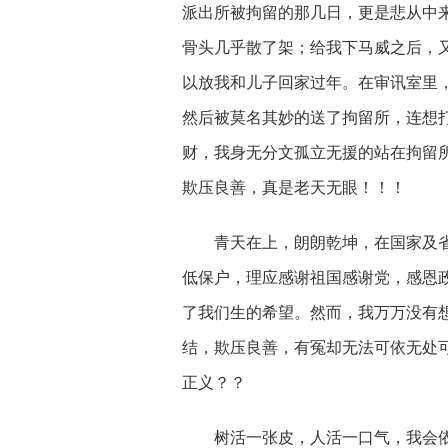
派出所被拘留的那几日，更是悲从中
骨头几乎散了架；给我下马威之后，又
以放我和儿子回家过年。在审讯室里
然后被莫名其妙的送了拘留所，连想
财，我身无分文孤立无援的站在拘留
欺压良善，真是老天无眼！！！
青天在上，朗朗乾坤，在国家及
低保户，理应感谢祖国感谢党，感恩
了我们生的希望。然而，我万万没有
结，欺压良善，有冤却无法可依无处
正义？？
树活一张皮，人活一口气，我会