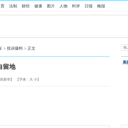
教育
法制
财经
健康
图片
人物
时评
日报
晚报
车
>
投诉爆料
> 正文
美
自留地
 容新华】
【字体：
大
小
】