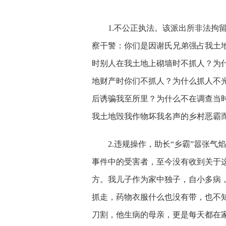
1.
不公正执法。该派出所非法拘留
察干警：你们是因谢氏兄弟强占我土
时别人在我土地上砌墙时不抓人？为
地财产时你们不抓人？为什么抓人不
后诱骗我至所里？为什么不在调查当
我土地毁我作物坏我名声的乡村恶霸
2.
违规操作，助长“乡霸”嚣张气
事件中的受害者，至今没有收到关于
方。我儿子作为家中独子，自小多病
抓走，药物衣服什么也没有带，也不
刀割，他生病的母亲，更是每天都在