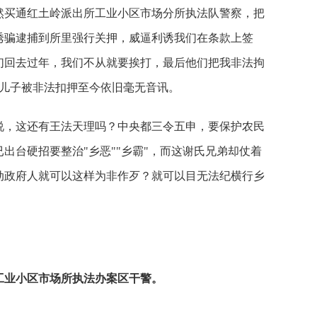
然买通红土岭派出所工业小区市场分所执法队警察，把
诱骗逮捕到所里强行关押，威逼利诱我们在条款上签
们回去过年，我们不从就要挨打，最后他们把我非法拘
的儿子被非法扣押至今依旧毫无音讯。
说，这还有王法天理吗？中央都三令五申，要保护农民
出台硬招要整治"乡恶""乡霸"，而这谢氏兄弟却仗着
动政府人就可以这样为非作歹？就可以目无法纪横行乡
工业小区市场所执法办案区干警。