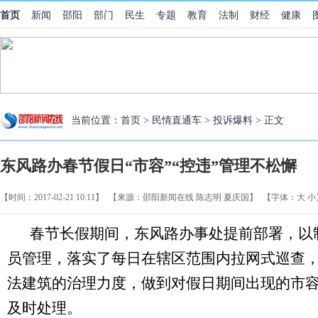
首页
新闻
邵阳
部门
民生
专题
教育
法制
财经
健康
当前位置：
首页
>
民情直通车
>
投诉爆料
> 正文
东风路办春节假日“市容”“控违”管理不松懈
【时间：2017-02-21 10:11】
【来源：邵阳新闻在线 陈志明 夏庆国】
【字体：
大
小
春节长假期间，东风路办事处提前部署，以
员管理，落实了每日在辖区范围内拉网式巡查
法建筑的治理力度，做到对假日期间出现的市
及时处理。